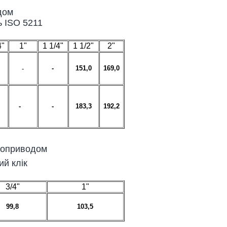
дом
 ISO 5211
4"
1"
1 1/4"
1 1/2"
2"
-
151,0
169,0
-
-
-
183,3
192,2
троприводом
й клік
3/4"
1"
99,8
103,5