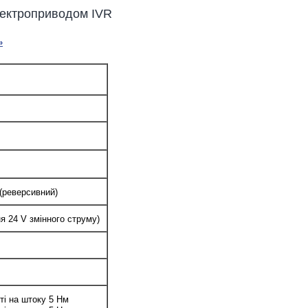
лектроприводом IVR
»
(реверсивний)
я 24 V змінного струму)
ті на штоку 5 Нм