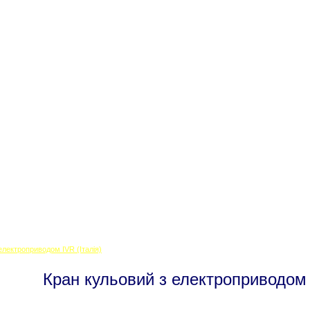
Клапани ODE
Клапани MADAS
Контакти
електроприводом IVR (Італія)
Кран кульовий з електроприводом I