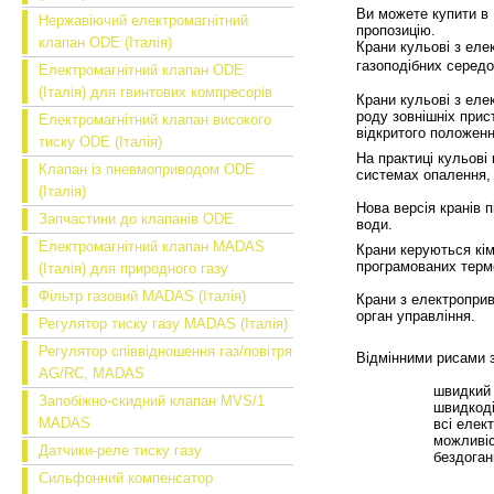
Ви можете купити в 
Нержавіючий електромагнітний
пропозицію.
клапан ODE (Італія)
Крани кульові з еле
газоподібних серед
Електромагнітний клапан ODE
(Італія) для гвинтових компресорів
Крани кульові з еле
роду зовнішніх прист
Електромагнітний клапан високого
відкритого положенн
тиску ODE (Італія)
На практиці кульові
Клапан із пневмоприводом ODE
системах опалення,
(Італія)
Нова версія кранів 
Запчастини до клапанів ODE
води.
Електромагнітний клапан MADAS
Крани керуються кім
програмованих терм
(Італія) для природного газу
Фільтр газовий MADAS (Італія)
Крани з електроприв
орган управління.
Регулятор тиску газу MADAS (Італія)
Регулятор співвідношення газ/повітря
Відмінними рисами з
AG/RC, MADAS
швидкий
Запобіжно-скидний клапан MVS/1
швидкоді
MADAS
всі елек
можливіс
Датчики-реле тиску газу
бездоган
Сильфонний компенсатор