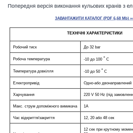
Попередня версія виконання кульових кранів з е
ЗАВАНТАЖИТИ КАТАЛОГ (PDF 6,68 Mb) »
ТЕХНІЧНІ ХАРАКТЕРИСТИКИ
Робочий тиск
До 32 bar
°
Робоча температура
-10 до 100
С
°
Температура довкілля
-10 до 50
С
Електропривід
Одно-або двонаправлений 
Харчування
220 V 50 Hz (під замовленн
Макс. струм допоміжного вимикача
1А
Час відкриття/закриття
12, 20 або 48 сек
12 сек при крутному момен