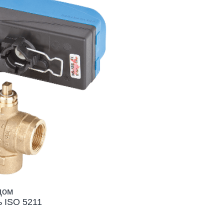
дом
 ISO 5211