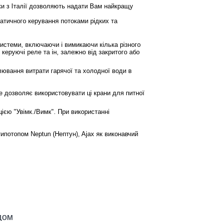
ки з Італії дозволяють надати Вам найкращу
матичного керування потоками рідких та
истеми, включаючи і вимикаючи кілька різного
 керуючі реле та ін, залежно від закритого або
лювання витрати гарячої та холодної води в
 дозволяє використовувати ці крани для питної
єю "Увімк./Вимк". При використанні
ипотопом Neptun (Нептун), Ajax як виконавчий
дом