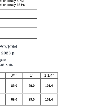
ті на штоку 5 Нм
ті на штоку 15 Нм
ИВОДОМ
 2023 р.
дом
й клік
3/4"
1"
1 1/4"
89,0
99,0
101,4
89,0
99,0
101,4