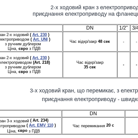
2-х ходовий кран з електроприво
приєднання електроприводу на фланець
DN
1/2"
3/
ран 2-x ходовий
(
Art. 230
)
лектроприводом
(
Art. UNI
)
Час відкр/закр
48 сек
-
-
з ручним дублером
Ціна,
євро
з ПДВ
ран 2-x ходовий
(
Art. 230
)
 електроприводом
(Art. 218)
Час відкр/закр
-
-
з ручним дублером
35 сек
Ціна,
євро
з ПДВ
3-х ходовий кран, що перемикає, з елек
приєднання електроприводу - швидки
DN
(
Art. 234)
ран 3-х ходовий
20 с
(
Art. EMV 110
)
Час перемикання
ектроприводом
євро
Ціна,
з ПДВ