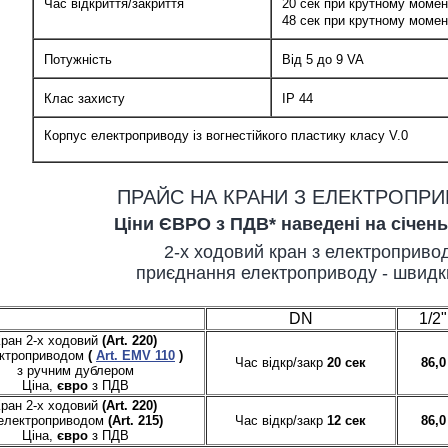
Час відкриття/закриття
20 сек при крутному момен
48 сек при крутному момен
Потужність
Від 5 до 9 VA
Клас захисту
IP 44
Корпус електроприводу із вогнестійкого пластику класу V.0
ПРАЙС НА КРАНИ З ЕЛЕКТРОПР
Ціни ЄВРО з ПДВ* наведені на січень
2-х ходовий кран з електроприво
приєднання електроприводу - швидки
DN
1/2"
ран 2-х ходовий
(Art. 220)
ектроприводом
(
Art. EMV 110
)
Час відкр/закр
20 сек
86,0
з ручним дублером
Ціна,
євро
з ПДВ
ран 2-х ходовий
(Art. 220)
 електроприводом
(Art. 215)
Час відкр/закр
12 сек
86,0
Ціна,
євро
з ПДВ