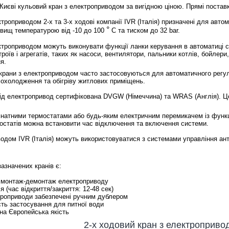
Києві кульовий кран з електроприводом за вигідною ціною. Прямі постав
ктроприводом 2-х та 3-х ходові компанії IVR (Італія) призначені для авто
°
овищ температурою від -10 до 100
С та тиском до 32 bar.
ктроприводом можуть виконувати функції ланки керування в автоматиці с
роїв і агрегатів, таких як насоси, вентилятори, пальники котлів, бойлери,
я.
 крани з електроприводом часто застосовуються для автоматичного регу
 охолодження та обігріву житлових приміщень.
під електропривод сертифікована DVGW (Німеччина) та WRAS (Англія). Це
натними термостатами або будь-яким електричним перемикачем із функці
остатів можна встановити час відключення та включення системи.
одом IVR (Італія) можуть використовуватися з системами управління ант
азначених кранів є:
 монтаж-демонтаж електроприводу
я (час відкриття/закриття: 12-48 сек)
троприводи забезпечені ручним дублером
ть застосування для питної води
на Європейська якість
2-х ходовий кран з електроприво