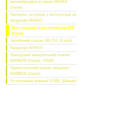
(антивібраційна вставка) MADAS
(Італія)
Паспорти, інструкції з експлуатації на
продукцію MADAS
Кран кульовий з електроприводом IVR
(Італія)
Запобіжний клапан VALTEC (Італія)
Продукція AFRISO
Триходовий змішувальний клапан
BARBERI (Італія) - ESBE
Термостатичний клапан змішувач
BARBERI (Італія)
Устаткування компанії ESBE (Швеція)