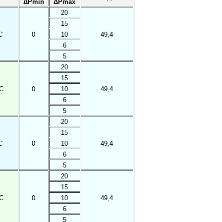
ΔPmin
ΔPmax
20
15
С
0
10
49,4
6
5
20
15
С
0
10
49,4
6
5
20
15
С
0
10
49,4
6
5
20
15
С
0
10
49,4
6
5