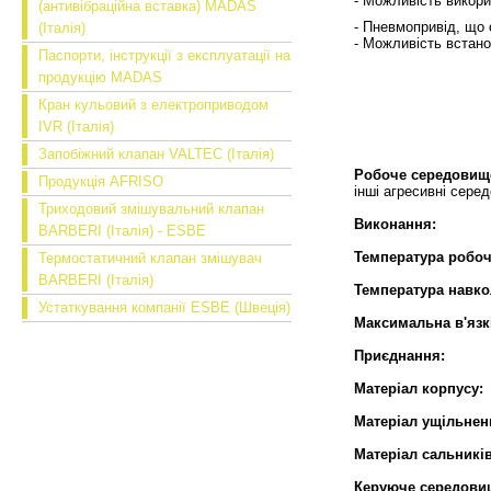
- Можливість викор
(антивібраційна вставка) MADAS
- Пневмопривід, що
(Італія)
- Можливість встан
Паспорти, інструкції з експлуатації на
продукцію MADAS
Кран кульовий з електроприводом
IVR (Італія)
Запобіжний клапан VALTEC (Італія)
Робоче середовищ
Продукція AFRISO
інші агресивні се
Триходовий змішувальний клапан
Виконання:
н
BARBERI (Італія) - ESBE
Температура робоч
Термостатичний клапан змішувач
BARBERI (Італія)
Температура навк
Устаткування компанії ESBE (Швеція)
Максимальна в'язк
Приєднання:
муфто
Матеріал корпусу:
Матеріал ущільнен
Матеріал сальників
Керуюче середови