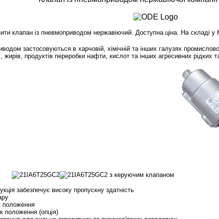
ити клапан із пневмоприводом нержавіючий. Доступна ціна. На складі у Киє
водом застосовуються в харчовій, хімічній та інших галузях промислово
л, жирів, продуктів переробки нафти, кислот та інших агресивних рідких 
укція забезпечує високу пропускну здатність
ару
к положення
к положення (опція)