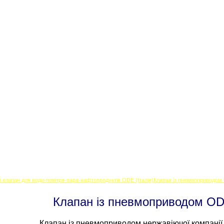
Клапани ODE
Клапани MADAS
Контакти
 клапан для води-повітря-пара-нафтопродуктів ODE (Італія)
Клапан із пневмоприводом 
Клапан із пневмоприводом ODE
Клапан із пневмоприводом нержавіючої компанії 