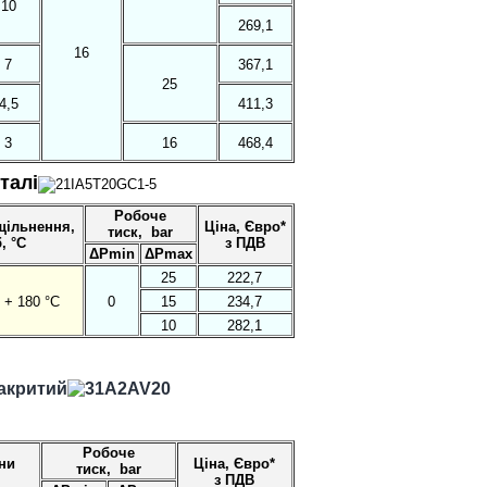
10
269,1
16
7
367,1
25
4,5
411,3
3
16
468,4
талі
Робоче
щільнення,
Ціна, Євро*
тиск,
bar
, °С
з ПДВ
ΔPmin
ΔPmax
25
222,7
 + 180 °С
0
15
234,7
10
282,1
акритий
Робоче
ни
Ціна, Євро*
тиск,
bar
з ПДВ