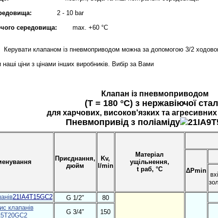
редовища:
2 - 10 bar
чого середовища:
max. +60 °С
Керувати клапаном із пневмоприводом можна за допомогою 3/2 ходовог
 наші ціни з цінами інших виробників. Вибір за Вами
Клапан із пневмоприводом
(T = 180 °C) з нержавіючої ста
для харчових, високов'язких та агресивни
Пневмопривід з поліаміду
Матеріал
Приєднання,
Kv,
енування
ущільнення,
дюйм
l/min
t раб, °С
ΔPmin
вх
зо
21IA4T15GC2
G 1/2″
80
G 3/4″
150
A5T20GC2