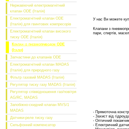
Нержавіючий електромагнітний
клапан ODE (Італія)
Електромагнітний клапан ODE
У нас Ви можете куп
(Італія) для гвинтових компресорів
Клапани з пневмопри
Електромагнітний клапан високого
пари, спиртів, масе
тиску ODE (Італія)
Клапан із пневмоприводом ODE
(Італія)
Запчастини до клапанів ODE
Електромагнітний клапан MADAS
(Італія) для природного газу
Фільтр газовий MADAS (Італія)
Регулятор тиску газу MADAS (Італія)
Регулятор співвідношення газ/повітря
AG/RC, MADAS
Запобіжно-скидний клапан MVS/1
MADAS
- Прямоточна констр
- Захист від гідроуд
Датчики-реле тиску газу
- Оптичний покажчи
Сильфонний компенсатор
- Електричний датчи