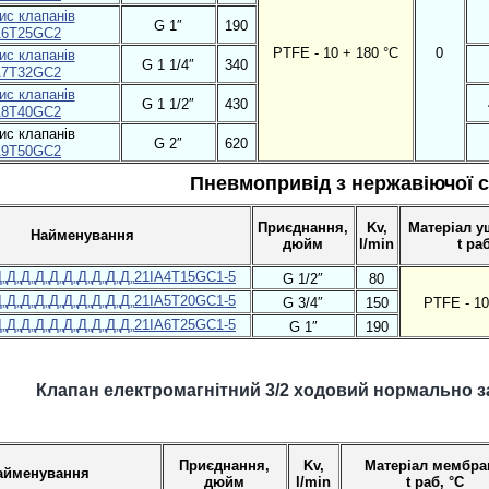
G 1″
190
A6T25GC2
PTFE - 10 + 180 °С
0
G 1 1/4″
340
A7T32GC2
G 1 1/2″
430
A8T40GC2
G 2″
620
A9T50GC2
Пневмопривід з нержавіючої с
Приєднання,
Kv,
Матеріал у
Найменування
дюйм
l/min
t раб
21IA4T15GC1-5
G 1/2″
80
21IA5T20GC1-5
G 3/4″
150
PTFE - 10
21IA6T25GC1-5
G 1″
190
Клапан електромагнітний
3/2 ходовий нормально з
Приєднання,
Kv,
Матеріал мембра
айменування
дюйм
l/min
t раб, °С