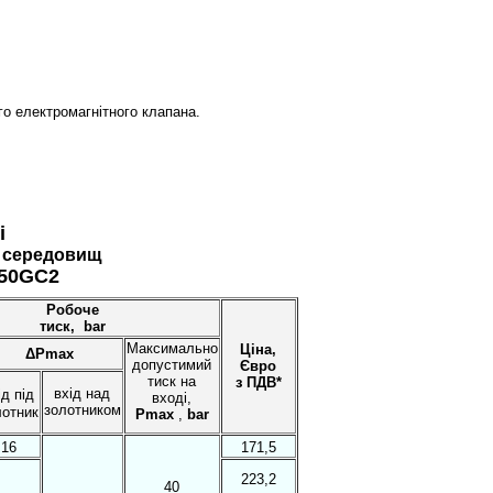
о електромагнітного клапана.
лі
х середовищ
Робоче
тиск,
bar
Максимально
Ціна,
ΔPmax
допустимий
Євро
тиск на
з ПДВ*
вхід над
ід під
вході,
золотником
лотник
Pmax
,
bar
16
171,5
223,2
40