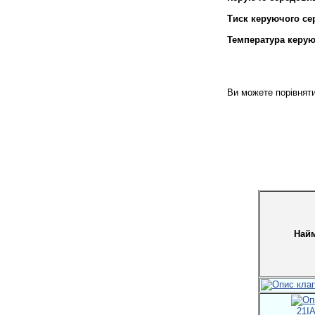
Тиск керуючого се
Температура керую
Ви можете порівняти
Найм
21I