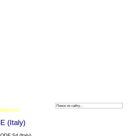
Новини
ODE (Італія)
 (Italy)
ODE Srl (Italy)