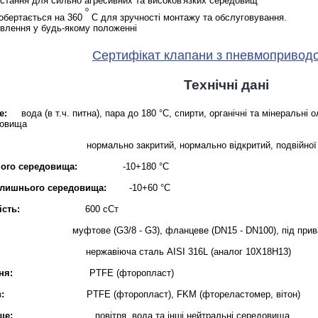
истання для сильно агресивних та високов'язких середовищ
о
 обертається на 360
С для зручності монтажу та обслуговування.
овлення у будь-якому положенні
Сертифікат клапани з пневмоприво
Технічні дані
е:
вода (в т.ч. питна), пара до 180 °С, спирти, органічні та мінеральні ол
редовища
ормально закритий, нормально відкритий, подвійної д
ого середовища:
-10+180 °С
олишнього середовища:
-10+60 °С
ість:
600 сСт
ве (G3/8 - G3), фланцеве (DN15 - DN100), під приварювання
нержавіюча сталь AISI 316L (аналог 10Х18Н13)
ня:
PTFE (фторопласт)
:
PTFE (фторопласт), FKM (фтореластомер, вітон)
ще:
повітря, вода та інші нейтральні середовища