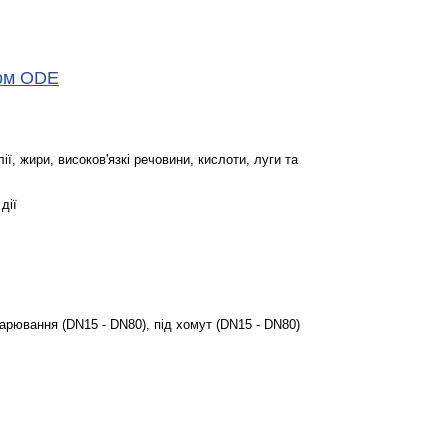
дом ODE
ії, жири, високов'язкі речовини, кислоти, луги та
ії
 (DN15 - DN80), під хомут (DN15 - DN80)