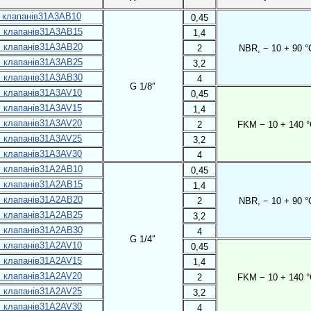
31A3AB10
0,45
31A3AB15
1,4
31A3AB20
2
NBR, − 10 + 90 °
31A3AB25
3,2
31A3AB30
4
G 1/8″
31A3AV10
0,45
31A3AV15
1,4
31A3AV20
2
FKM − 10 + 140 °
31A3AV25
3,2
31A3AV30
4
31A2AB10
0,45
31A2AB15
1,4
31A2AB20
2
NBR, − 10 + 90 °
31A2AB25
3,2
31A2AB30
4
G 1/4″
31A2AV10
0,45
31A2AV15
1,4
31A2AV20
2
FKM − 10 + 140 °
31A2AV25
3,2
31A2AV30
4