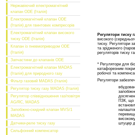
Нержавіючий електромагнітний
клапан ODE (Італія)
Електромагнітний клапан ODE
(Італія) для гвинтових компресорів
Електромагнітний клапан високого
Регулятори тиску 
тиску ODE (Італія)
високого (середньог
тиску. Регулятори 
Клапан із пневмоприводом ODE
та зрідженого (паров
(Італія)
регуляторів тиску г
Запчастини до клапанів ODE
* Регулятори для бі
Електромагнітний клапан MADAS
катафорезним покрит
робочої та компенса
(Італія) для природного газу
Регулятори забезпе
Фільтр газовий MADAS (Італія)
вбудован
Регулятор тиску газу MADAS (Італія)
запобіжн
Регулятор співвідношення газ/повітря
досягнен
ПЗК, що 
AG/RC, MADAS
встановл
Запобіжно-скидний клапан MVS/1
налаштов
перевище
MADAS
високому
Датчики-реле тиску газу
штуцер д
Сильфонний компенсатор