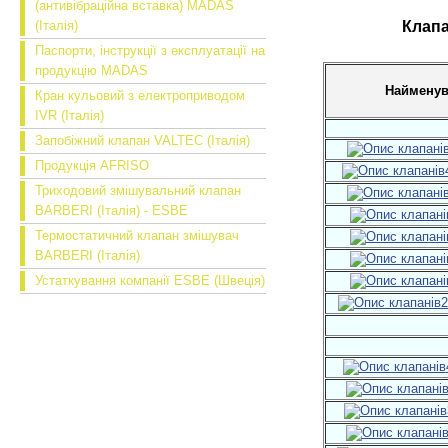
(антивібраційна вставка) MADAS
(Італія)
Клапа
Паспорти, інструкції з експлуатації на
продукцію MADAS
Найменув
Кран кульовий з електроприводом
IVR (Італія)
Запобіжний клапан VALTEC (Італія)
Продукція AFRISO
Триходовий змішувальний клапан
BARBERI (Італія) - ESBE
Термостатичний клапан змішувач
BARBERI (Італія)
Устаткування компанії ESBE (Швеція)