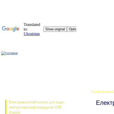
Головна
Електромагнітний
Електр
Електромагнітний клапан для води-
повітря-пара-нафтопродуктів ODE
(Італія)