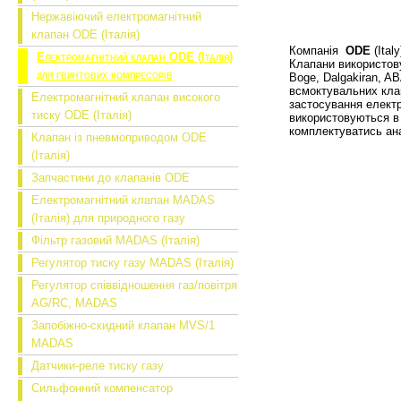
Нержавіючий електромагнітний
клапан ODE (Італія)
Компанія
ODE
(Ital
Електромагнітний клапан ODE (Італія)
Клапани використов
для гвинтових компресорів
Boge, Dalgakiran, 
всмоктувальних кла
Електромагнітний клапан високого
застосування елект
тиску ODE (Італія)
використовуються в
комплектуватись ан
Клапан із пневмоприводом ODE
(Італія)
Запчастини до клапанів ODE
Електромагнітний клапан MADAS
(Італія) для природного газу
Фільтр газовий MADAS (Італія)
Регулятор тиску газу MADAS (Італія)
Регулятор співвідношення газ/повітря
AG/RC, MADAS
Запобіжно-скидний клапан MVS/1
MADAS
Датчики-реле тиску газу
Сильфонний компенсатор