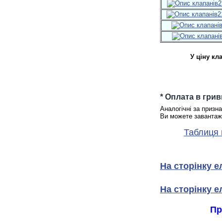
2
2
У ціну кл
* Оплата в гри
Аналогічні за призна
Ви можете завантаж
Таблиця 
На сторінку 
На сторінку е
Пр