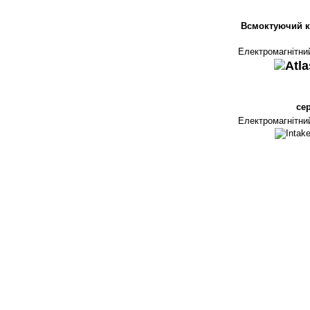
Всмоктуючий 
Електромагнітни
сер
Електромагнітни