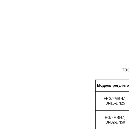
Та
Модель регулято
FRG/2MBHZ,
DN15-DN25
RG/2MBHZ,
DN32-DN50