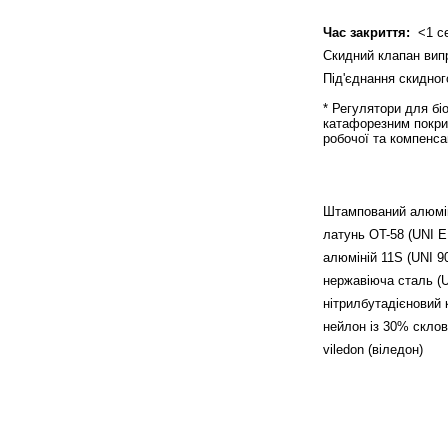
Час закриття:
<1 се
Скидний клапан вип
Під'єднання скидно
* Регулятори для бі
катафорезним покрит
робочої та компенса
Штампований алюмін
латунь OT-58 (UNI E
алюміній 11S (UNI 9
нержавіюча сталь (
нітрилбутадієновий 
нейлон із 30% склов
viledon (віледон)