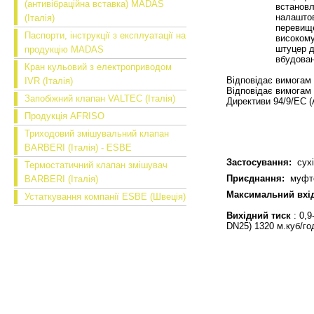
(антивібраційна вставка) MADAS
встановл
налаштов
(Італія)
перевище
Паспорти, інструкції з експлуатації на
високому
штуцер д
продукцію MADAS
вбудова
Кран кульовий з електроприводом
Відповідає вимогам 
IVR (Італія)
Відповідає вимогам 
Запобіжний клапан VALTEC (Італія)
Директиви 94/9/EC 
Продукція AFRISO
Триходовий змішувальний клапан
BARBERI (Італія) - ESBE
Застосування:
сухі 
Термостатичний клапан змішувач
Приєднання:
муфтов
BARBERI (Італія)
Максимальний вхі
Устаткування компанії ESBE (Швеція)
Вихідний тиск
: 0,9
DN25)
1320 м.куб/г