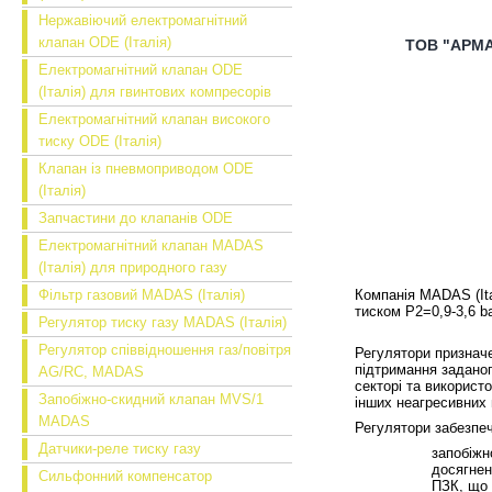
Нержавіючий електромагнітний
клапан ODE (Італія)
ТОВ "АРМАК
Електромагнітний клапан ODE
(Італія) для гвинтових компресорів
Електромагнітний клапан високого
тиску ODE (Італія)
Клапан із пневмоприводом ODE
(Італія)
Запчастини до клапанів ODE
Електромагнітний клапан MADAS
(Італія) для природного газу
Фільтр газовий MADAS (Італія)
Компанія MADAS (It
тиском P2=0,9-3,6 b
Регулятор тиску газу MADAS (Італія)
Регулятор співвідношення газ/повітря
Регулятори призначе
підтримання заданог
AG/RC, MADAS
секторі та використо
Запобіжно-скидний клапан MVS/1
інших неагресивних г
MADAS
Регулятори забезпе
Датчики-реле тиску газу
запобіжн
досягнен
Сильфонний компенсатор
ПЗК, що 